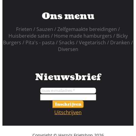
Ons menu
Frieten
Sauzen
Zelfgemaakte bereidingen
Huisbereide sates
Home made hamburgers
Bicky
Burgers
Pita's - pasta
Snacks
Vegetarisch
Dranken
Diversen
Nieuwsbrief
Inschrijven
Uitschrijven
Copyright © Harry's Frietshop 2026