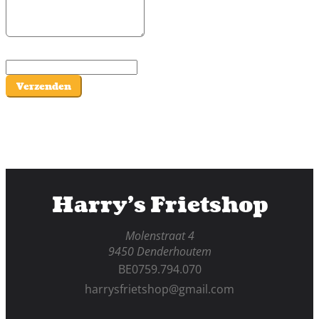
Verzenden
Harry's Frietshop
Molenstraat 4
9450 Denderhoutem
BE0759.794.070
harrysfrietshop@gmail.com