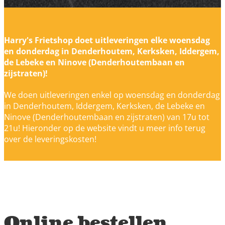
Harry's Frietshop doet uitleveringen elke woensdag
en donderdag in Denderhoutem, Kerksken, Iddergem,
de Lebeke en Ninove (Denderhoutembaan en
zijstraten)!
We doen uitleveringen enkel op woensdag en donderdag
in Denderhoutem, Iddergem, Kerksken, de Lebeke en
Ninove (Denderhoutembaan en zijstraten) van 17u tot
21u! Hieronder op de website vindt u meer info terug
over de leveringskosten!
Online bestellen